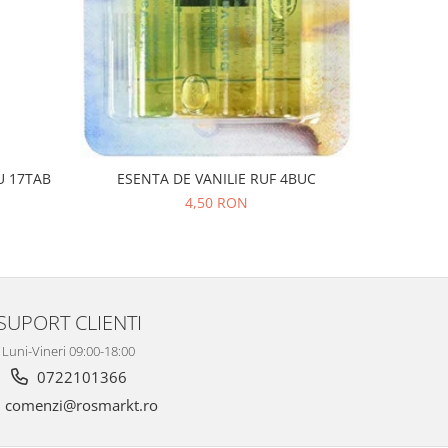
U 17TAB
ESENTA DE VANILIE RUF 4BUC
CEAI GH
4,50 RON
SUPORT CLIENTI
Luni-Vineri 09:00-18:00
0722101366
comenzi@rosmarkt.ro