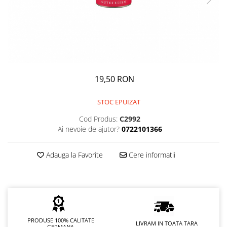
GEMURI
INĂLBITOR SI SOLUȚII PENTRU
PASTE
INDEPĂRTAREA PETELOR
SEMIPREPARATE
ODORIZANTE DE BAIE
SOSURI
ODORIZANTE DE CAMERĂ
VITAMINE / EFERVESCENTE
PROSOAPE DE BUCĂTARIE / LAVETE
19,50 RON
/ BUREȚI
STOC EPUIZAT
Cod Produs:
C2992
Ai nevoie de ajutor?
0722101366
Adauga la Favorite
Cere informatii
PRODUSE 100% CALITATE
LIVRAM IN TOATA TARA
GERMANA