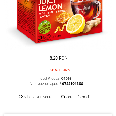
GEMURI
INĂLBITOR SI SOLUȚII PENTRU
PASTE
INDEPĂRTAREA PETELOR
SEMIPREPARATE
ODORIZANTE DE BAIE
SOSURI
ODORIZANTE DE CAMERĂ
VITAMINE / EFERVESCENTE
PROSOAPE DE BUCĂTARIE / LAVETE
/ BUREȚI
8,20 RON
STOC EPUIZAT
Cod Produs:
C4063
Ai nevoie de ajutor?
0722101366
Adauga la Favorite
Cere informatii